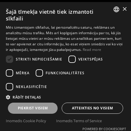
×
Šajā tīmekļa vietnē tiek izmantoti
Kontakti
sīkfaili
ENGLISH
Mēs izmantojam sīkfailus, lai personalizētu saturu, reklāmas un
analizētu mūsu trafiku. Mēs arī kopīgojam informāciju par to, kā jūs
LATVIAN
Par kompāniju
lietojat mūsu vietni ar mūsu reklāmas un analītikas partneriem, kuri
to var apvienot ar citu informāciju, ko esat viņiem sniedzis vai ko viņi
LITHUANIAN
ir apkopojuši, izmantojot jūsu pakalpojumus.
Read more
ESTONIAN
STRIKTI NEPIECIEŠAMIE
VEIKTSPĒJAS
Abonējiet e-pasta biļetenu un pirmais uzziniet par ekskluzīviem
RUSSIAN
piedāvājumiem, ziņām, pasākumiem un meistarklasēm
MĒRĶA
FUNKCIONALITĀTES
NEKLASIFICĒTIE
Abonēt
RĀDĪT DETAĻAS
PIEKRIST VISIEM
ATTEIKTIES NO VISIEM
Privātuma politika
Lietošanas noteikumi
Inomedis Cookie Policy
Inomedis Terms of Service
POWERED BY COOKIESCRIPT