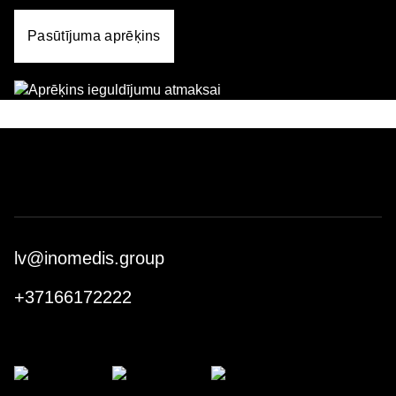
Pasūtījuma aprēķins
lv@inomedis.group
+37166172222