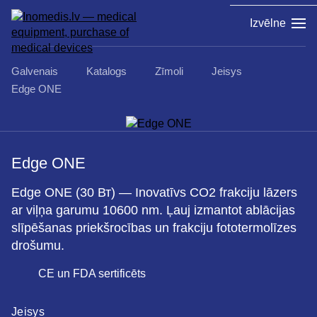
Izvēlne
Galvenais
Katalogs
Zīmoli
Jeisys
Edge ONE
Edge ONE
Edge ONE (30 Вт) — Inovatīvs СО2 frakciju lāzers
ar viļņa garumu 10600 nm. Ļauj izmantot ablācijas
slīpēšanas priekšrocības un frakciju fototermolīzes
drošumu.
CE un FDA sertificēts
Jeisys