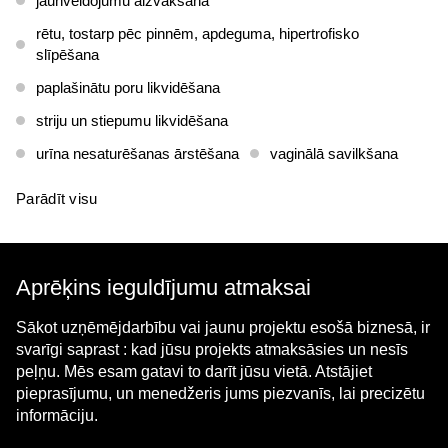
jaunveidojumu aizvākšana
rētu, tostarp pēc pinnēm, apdeguma, hipertrofisko
slīpēšana
paplašinātu poru likvidēšana
striju un stiepumu likvidēšana
urīna nesaturēšanas ārstēšana
vaginālā savilkšana
Parādīt visu
Aprēķins ieguldījumu atmaksai
Sākot uzņēmējdarbību vai jaunu projektu esošā biznesā, ir
svarīgi saprast : kad jūsu projekts atmaksāsies un nesīs
peļņu. Mēs esam gatavi to darīt jūsu vietā. Atstājiet
pieprasījumu, un menedžeris jums piezvanīs, lai precizētu
informāciju.