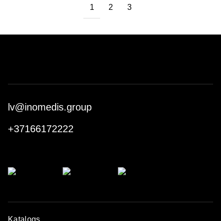
1
2
3
lv@inomedis.group
+37166172222
Katalogs