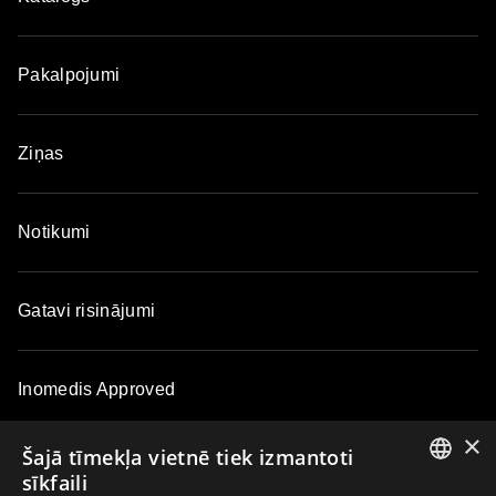
Pakalpojumi
Ziņas
Notikumi
Gatavi risinājumi
Inomedis Approved
×
Šajā tīmekļa vietnē tiek izmantoti
Kontakti
sīkfaili