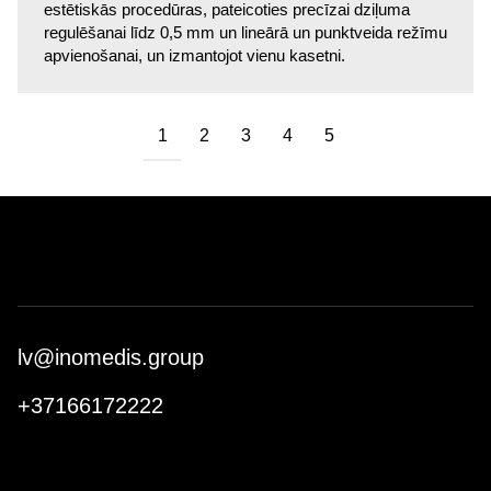
estētiskās procedūras, pateicoties precīzai dziļuma
regulēšanai līdz 0,5 mm un lineārā un punktveida režīmu
apvienošanai, un izmantojot vienu kasetni.
1
2
3
4
5
lv@inomedis.group
+37166172222