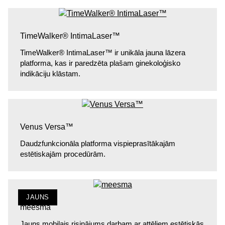
TimeWalker® IntimaLaser™
TimeWalker® IntimaLaser™ ir unikāla jauna lāzera
platforma, kas ir paredzēta plašam ginekoloģisko
indikāciju klāstam.
Venus Versa™
Daudzfunkcionāla platforma vispieprasītākajām
estētiskajām procedūrām.
JAUNS
meesma
Jauns mobilais risinājums darbam ar attēliem estētiskās