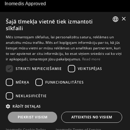
Inomedis Approved
×
Šajā tīmekļa vietnē tiek izmantoti
Kontakti
sīkfaili
ENGLISH
Mēs izmantojam sīkfailus, lai personalizētu saturu, reklāmas un
analizētu mūsu trafiku. Mēs arī kopīgojam informāciju par to, kā jūs
LATVIAN
Par kompāniju
lietojat mūsu vietni ar mūsu reklāmas un analītikas partneriem, kuri
to var apvienot ar citu informāciju, ko esat viņiem sniedzis vai ko viņi
LITHUANIAN
ir apkopojuši, izmantojot jūsu pakalpojumus.
Read more
ESTONIAN
STRIKTI NEPIECIEŠAMIE
VEIKTSPĒJAS
Abonējiet e-pasta biļetenu un pirmais uzziniet par ekskluzīviem
RUSSIAN
piedāvājumiem, ziņām, pasākumiem un meistarklasēm
MĒRĶA
FUNKCIONALITĀTES
NEKLASIFICĒTIE
Abonēt
RĀDĪT DETAĻAS
PIEKRIST VISIEM
ATTEIKTIES NO VISIEM
Privātuma politika
Lietošanas noteikumi
Inomedis Cookie Policy
Inomedis Terms of Service