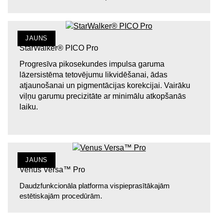
JAUNS
StarWalker® PICO Pro
Progresīva pikosekundes impulsa garuma
lāzersistēma tetovējumu likvidēšanai, ādas
atjaunošanai un pigmentācijas korekcijai. Vairāku
viļņu garumu precizitāte ar minimālu atkopšanās
laiku.
JAUNS
Venus Versa™ Pro
Daudzfunkcionāla platforma vispieprasītākajām
estētiskajām procedūrām.