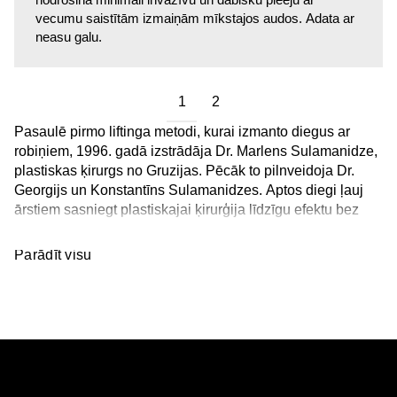
vecumu saistītām izmaiņām mīkstajos audos. Adata ar
neasu galu.
1
2
Pasaulē pirmo liftinga metodi, kurai izmanto diegus ar
robiņiem, 1996. gadā izstrādāja Dr. Marlens Sulamanidze,
plastiskas ķirurgs no Gruzijas. Pēcāk to pilnveidoja Dr.
Georgijs un Konstantīns Sulamanidzes.
Aptos
diegi ļauj
ārstiem sasniegt plastiskajai ķirurģija līdzīgu efektu bez
iegriezumiem ādā un gara rehabilitācijas perioda.
Parādīt visu
Šobrīd kompānija
“Aptos”
ir pārstāvēta 6 kontinentos, 100
valstīs, tai ir 3 ražotnes un 17 biroji.
“Aptos”
ir saņēmusi ražošanas procesiem dažādus
starptautiskus sertifikātus, kas apliecina produkcijas
drošumu un kvalitāti. Daži no sertifikātiem ietver:
CE marķējumu: Apliecina atbilstību Eiropas
normatīvo aktu prasībām.