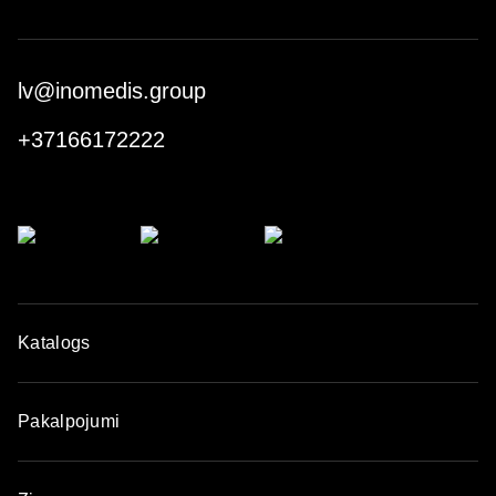
ISO 13486:2016 standartu: Garantē atbilstību
ISO standartam medicīnas ierīcēm.
FDA: ASV Pārtikas produktu un zāļu pārvaldes
(FDA) apstiprinājums par produktu drošumu un
lv@inomedis.group
efektivitāti.
MDSAP (medicīnisko ierīču vienotā audita
+37166172222
programma): Starptautiska programma
medicīnas ierīču ražotāju kvalitātes vadības
sistēmas novērtēšanai.
Katalogs
Pakalpojumi