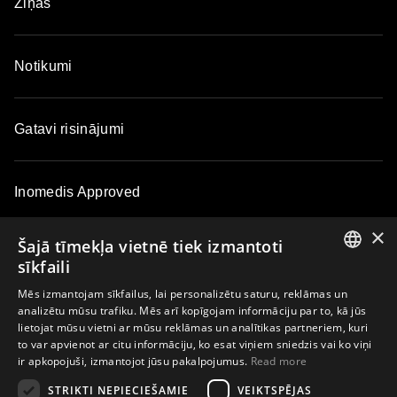
Ziņas
Notikumi
Gatavi risinājumi
Inomedis Approved
×
Šajā tīmekļa vietnē tiek izmantoti
Kontakti
sīkfaili
ENGLISH
Mēs izmantojam sīkfailus, lai personalizētu saturu, reklāmas un
analizētu mūsu trafiku. Mēs arī kopīgojam informāciju par to, kā jūs
LATVIAN
Par kompāniju
lietojat mūsu vietni ar mūsu reklāmas un analītikas partneriem, kuri
to var apvienot ar citu informāciju, ko esat viņiem sniedzis vai ko viņi
LITHUANIAN
ir apkopojuši, izmantojot jūsu pakalpojumus.
Read more
ESTONIAN
STRIKTI NEPIECIEŠAMIE
VEIKTSPĒJAS