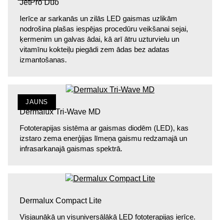
JetPro Duo
Ierīce ar sarkanās un zilās LED gaismas uzlikām
nodrošina plašas iespējas procedūru veikšanai sejai,
ķermenim un galvas ādai, kā arī ātru uzturvielu un
vitamīnu kokteiļu piegādi zem ādas bez adatas
izmantošanas.
JAUNS
Dermalux Tri-Wave MD
Fototerapijas sistēma ar gaismas diodēm (LED), kas
izstaro zema enerģijas līmeņa gaismu redzamajā un
infrasarkanajā gaismas spektrā.
Dermalux Compact Lite
Visjaunākā un visuniversālākā LED fototerapijas ierīce.