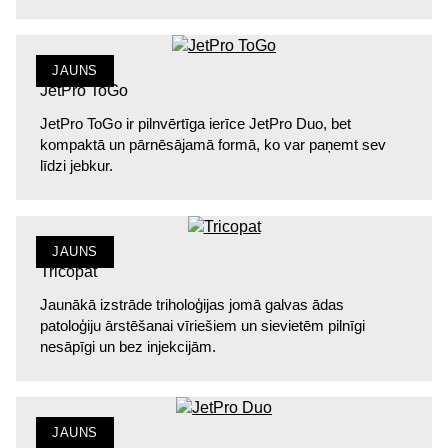
JAUNS
JetPro ToGo
JetPro ToGo ir pilnvērtīga ierīce JetPro Duo, bet
kompaktā un pārnēsājamā formā, ko var paņemt sev
līdzi jebkur.
JAUNS
Tricopat
Jaunākā izstrāde triholoģijas jomā galvas ādas
patoloģiju ārstēšanai vīriešiem un sievietēm pilnīgi
nesāpīgi un bez injekcijām.
JAUNS