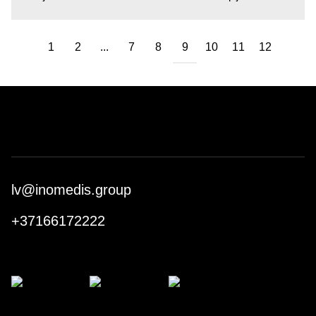
1
2
...
7
8
9
10
11
12
lv@inomedis.group
+37166172222