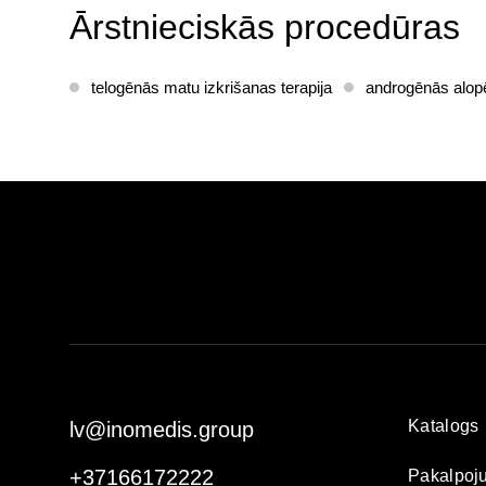
Ārstnieciskās procedūras
telogēnās matu izkrišanas terapija
androgēnās alopē
Katalogs
lv@inomedis.group
+37166172222
Pakalpoj