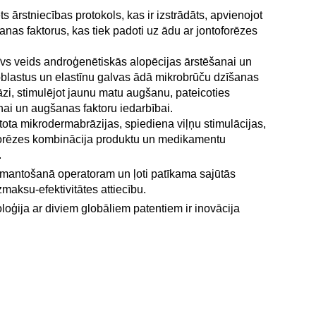
ēts ārstniecības protokols, kas ir izstrādāts, apvienojot
anas faktorus, kas tiek padoti uz ādu ar jontoforēzes
tīvs veids androģenētiskās alopēcijas ārstēšanai un
roblastus un elastīnu galvas ādā mikrobrūču dzīšanas
āzi, stimulējot jaunu matu augšanu, pateicoties
nai un augšanas faktoru iedarbībai.
tota mikrodermabrāzijas, spiediena viļņu stimulācijas,
oforēzes kombinācija produktu un medikamentu
.
zmantošanā operatoram un ļoti patīkama sajūtās
zmaksu-efektivitātes attiecību.
oģija ar diviem globāliem patentiem ir inovācija