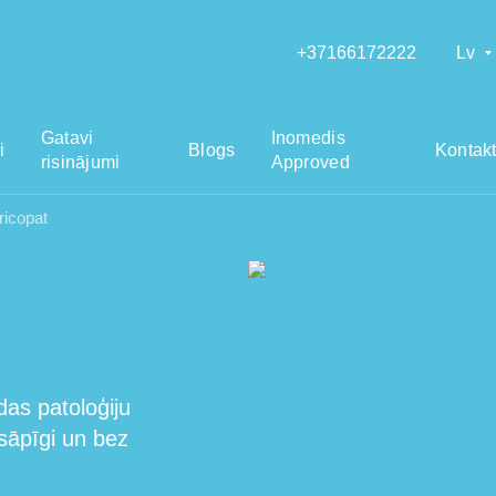
+37166172222
Lv
Gatavi
Inomedis
i
Blogs
Kontakt
risinājumi
Approved
ricopat
das patoloģiju
esāpīgi un bez