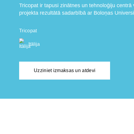
Tricopat ir tapusi zinātnes un tehnoloģiju centrā
projekta rezultātā sadarbībā ar Boloņas Universit
Tricopat
Itālija
Uzziniet izmaksas un atdevi