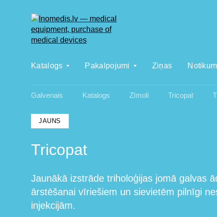
Katalogs
Pakalpojumi
Ziņas
Notikum
Galvenais
Katalogs
Zīmoli
Tricopat
T
JAUNS
Tricopat
Jaunākā izstrāde triholoģijas jomā galvas ā
ārstēšanai vīriešiem un sievietēm pilnīgi n
injekcijām.