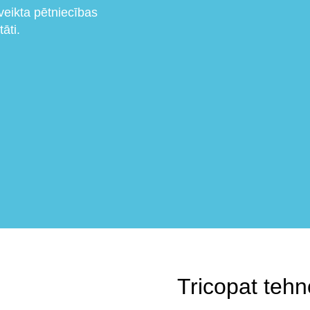
 veikta pētniecības
āti.
Tricopat tehn