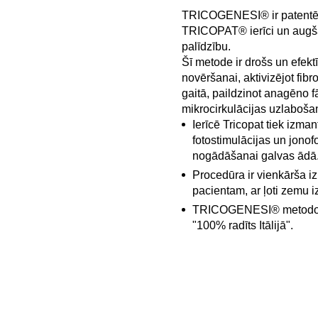
TRICOGENESI®
ir patent
TRICOPAT®
ierīci un augš
palīdzību.
Šī metode ir drošs un efek
novēršanai, aktivizējot fib
gaitā, paildzinot anagēno f
mikrocirkulācijas uzlaboša
Ierīcē
Tricopat
tiek izman
fotostimulācijas un jon
nogādāšanai galvas ādā
Procedūra ir vienkārša i
pacientam, ar ļoti zemu i
TRICOGENESI®
metodol
"100% radīts Itālijā".