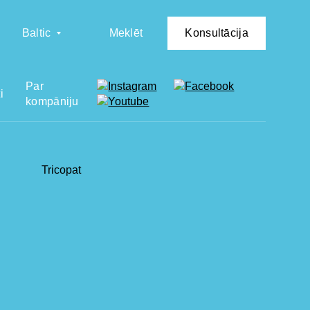
Baltic
Meklēt
Konsultācija
Par
i
kompāniju