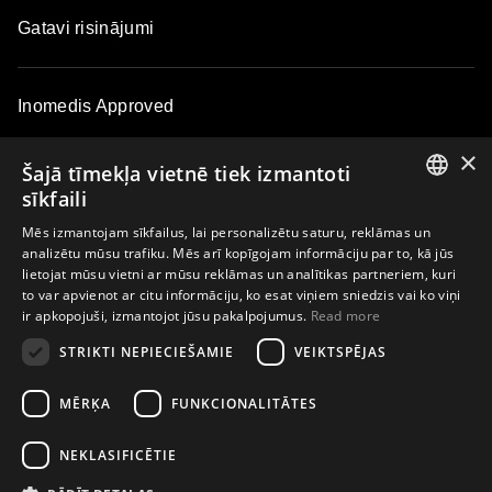
Gatavi risinājumi
Inomedis Approved
×
Šajā tīmekļa vietnē tiek izmantoti
Kontakti
sīkfaili
ENGLISH
Mēs izmantojam sīkfailus, lai personalizētu saturu, reklāmas un
analizētu mūsu trafiku. Mēs arī kopīgojam informāciju par to, kā jūs
LATVIAN
Par kompāniju
lietojat mūsu vietni ar mūsu reklāmas un analītikas partneriem, kuri
to var apvienot ar citu informāciju, ko esat viņiem sniedzis vai ko viņi
LITHUANIAN
ir apkopojuši, izmantojot jūsu pakalpojumus.
Read more
ESTONIAN
STRIKTI NEPIECIEŠAMIE
VEIKTSPĒJAS
Abonējiet e-pasta biļetenu un pirmais uzziniet par ekskluzīviem
RUSSIAN
piedāvājumiem, ziņām, pasākumiem un meistarklasēm
MĒRĶA
FUNKCIONALITĀTES
NEKLASIFICĒTIE
Abonēt