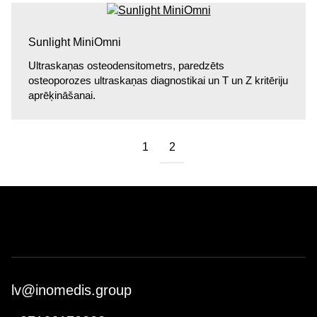
Sunlight MiniOmni
Ultraskaņas osteodensitometrs, paredzēts
osteoporozes ultraskaņas diagnostikai un Т un Z kritēriju
aprēķināšanai.
1
2
lv@inomedis.group