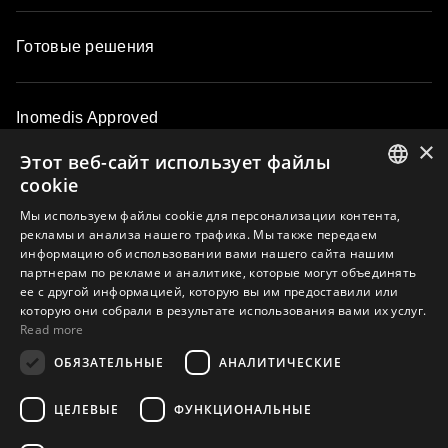
Готовые решения
Inomedis Approved
×
Этот веб-сайт использует файлы
cookie
Контакты
ENGLISH
Мы используем файлы cookie для персонализации контента,
рекламы и анализа нашего трафика. Мы также передаем
LATVIAN
информацию об использовании вами нашего сайта нашим
О компании
партнерам по рекламе и аналитике, которые могут объединять
LITHUANIAN
ее с другой информацией, которую вы им предоставили или
ESTONIAN
которую они собрали в результате использования вами их услуг.
Read more
RUSSIAN
Подпишитесь на e-mail рассылку и узнавайте первыми об
ОБЯЗАТЕЛЬНЫЕ
АНАЛИТИЧЕСКИЕ
эксклюзивных предложениях, новинках, наших
мероприятиях и мастер-классах
ЦЕЛЕВЫЕ
ФУНКЦИОНАЛЬНЫЕ