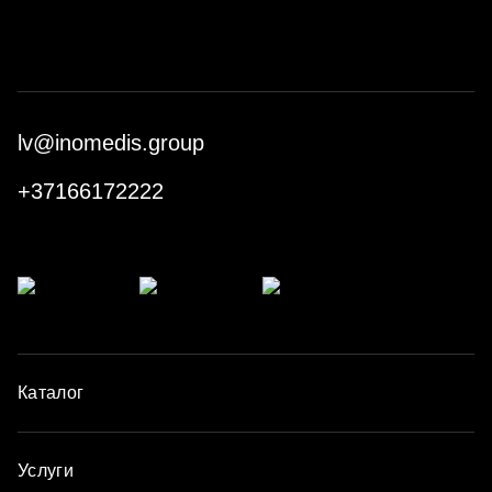
lv@inomedis.group
+37166172222
Каталог
Услуги