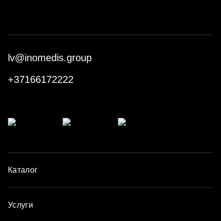
lv@inomedis.group
+37166172222
Каталог
Услуги