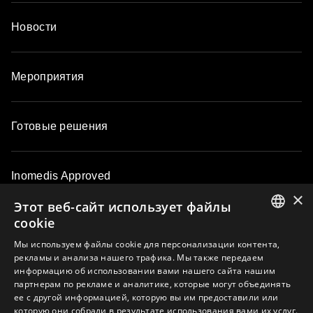
Новости
Мероприятия
Готовые решения
Inomedis Approved
×
Этот веб-сайт использует файлы
cookie
Контакты
ENGLISH
Мы используем файлы cookie для персонализации контента,
рекламы и анализа нашего трафика. Мы также передаем
LATVIAN
информацию об использовании вами нашего сайта нашим
О компании
партнерам по рекламе и аналитике, которые могут объединять
LITHUANIAN
ее с другой информацией, которую вы им предоставили или
ESTONIAN
которую они собрали в результате использования вами их услуг.