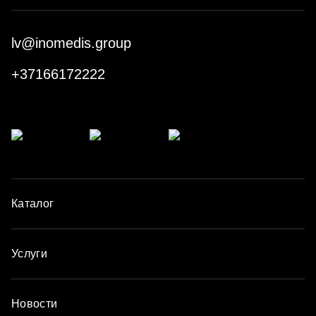
lv@inomedis.group
+37166172222
Каталог
Услуги
Новости