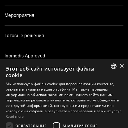
Мероприятия
Готовые решения
Inomedis Approved
×
Этот веб-сайт использует файлы
cookie
Контакты
ENGLISH
Мы используем файлы cookie для персонализации контента,
рекламы и анализа нашего трафика. Мы также передаем
LATVIAN
информацию об использовании вами нашего сайта нашим
О компании
партнерам по рекламе и аналитике, которые могут объединять
LITHUANIAN
ее с другой информацией, которую вы им предоставили или
ESTONIAN
которую они собрали в результате использования вами их услуг.
Read more
RUSSIAN
Подпишитесь на e-mail рассылку и узнавайте первыми об
ОБЯЗАТЕЛЬНЫЕ
АНАЛИТИЧЕСКИЕ