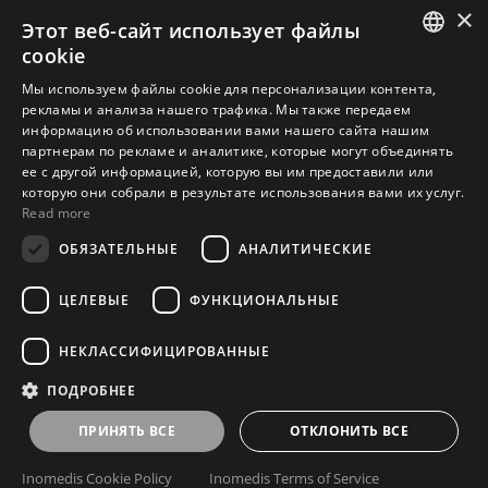
×
Этот веб-сайт использует файлы
cookie
Контакты
ENGLISH
Мы используем файлы cookie для персонализации контента,
рекламы и анализа нашего трафика. Мы также передаем
LATVIAN
информацию об использовании вами нашего сайта нашим
О компании
партнерам по рекламе и аналитике, которые могут объединять
LITHUANIAN
ее с другой информацией, которую вы им предоставили или
ESTONIAN
которую они собрали в результате использования вами их услуг.
Read more
RUSSIAN
Подпишитесь на e-mail рассылку и узнавайте первыми об
ОБЯЗАТЕЛЬНЫЕ
АНАЛИТИЧЕСКИЕ
эксклюзивных предложениях, новинках, наших
мероприятиях и мастер-классах
ЦЕЛЕВЫЕ
ФУНКЦИОНАЛЬНЫЕ
НЕКЛАССИФИЦИРОВАННЫЕ
Подписаться
ПОДРОБНЕЕ
ПРИНЯТЬ ВСЕ
ОТКЛОНИТЬ ВСЕ
Политика конфиденциальности
Условия использования
Inomedis Cookie Policy
Inomedis Terms of Service