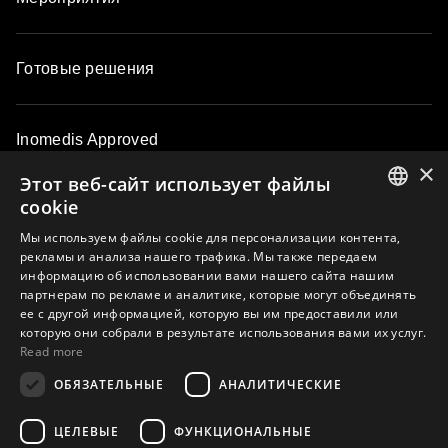
Готовые решения
Inomedis Approved
×
Этот веб-сайт использует файлы
cookie
Контакты
ENGLISH
Мы используем файлы cookie для персонализации контента,
рекламы и анализа нашего трафика. Мы также передаем
LATVIAN
информацию об использовании вами нашего сайта нашим
О компании
партнерам по рекламе и аналитике, которые могут объединять
LITHUANIAN
ее с другой информацией, которую вы им предоставили или
ESTONIAN
которую они собрали в результате использования вами их услуг.
Read more
RUSSIAN
Подпишитесь на e-mail рассылку и узнавайте первыми об
ОБЯЗАТЕЛЬНЫЕ
АНАЛИТИЧЕСКИЕ
эксклюзивных предложениях, новинках, наших
мероприятиях и мастер-классах
ЦЕЛЕВЫЕ
ФУНКЦИОНАЛЬНЫЕ