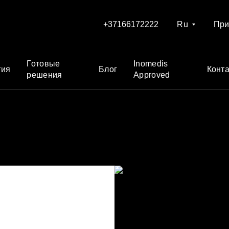
+37166172222
Ru
При
Готовые
Inomedis
тия
Блог
Конт
решения
Approved