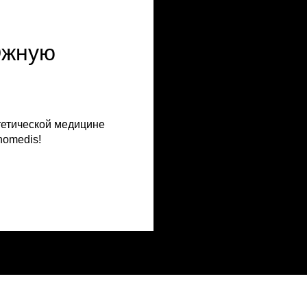
Южную
тетической медицине
nomedis!