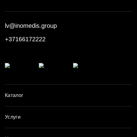
lv@inomedis.group
+37166172222
Каталог
Услуги